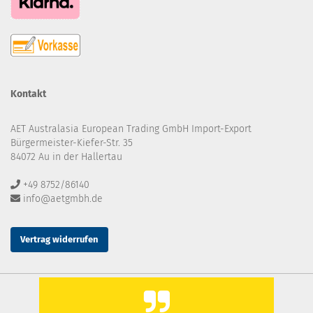
Kontakt
AET Australasia European Trading GmbH Import-Export
Bürgermeister-Kiefer-Str. 35
84072 Au in der Hallertau
+49 8752/86140
info@aetgmbh.de
Vertrag widerrufen