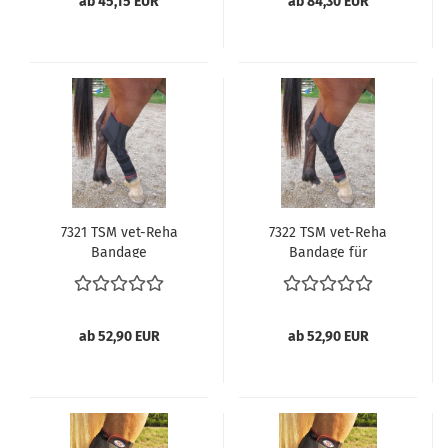
ab 45,15 EUR
ab 84,30 EUR
7321 TSM vet-Reha
7322 TSM vet-Reha
Bandage
Bandage für
Sprunggelenk, links,
Sprunggelenk, rechts,
Pferdegamaschen
Pferdegamaschen
ab 52,90 EUR
ab 52,90 EUR