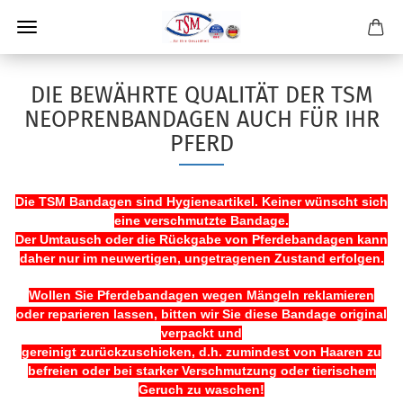
DIE BEWÄHRTE QUALITÄT DER TSM
NEOPRENBANDAGEN AUCH FÜR IHR
PFERD
Die TSM Bandagen sind Hygieneartikel. Keiner wünscht sich
eine verschmutzte Bandage.
Der Umtausch oder die Rückgabe von Pferdebandagen kann
daher nur im neuwertigen, ungetragenen Zustand erfolgen.
Wollen Sie Pferdebandagen wegen Mängeln reklamieren
oder reparieren lassen, bitten wir Sie diese Bandage original
verpackt und
gereinigt zurückzuschicken, d.h. zumindest von Haaren zu
befreien oder bei starker Verschmutzung oder tierischem
Geruch zu waschen!