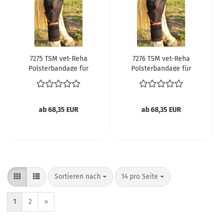
7275 TSM vet-Reha
7276 TSM vet-Reha
Polsterbandage für
Polsterbandage für
Sprunggelenk, links,
Sprunggelenk, rechts,
Pferdegamaschen
Pferdegamaschen
ab 68,35 EUR
ab 68,35 EUR
Sortieren nach
pro Seite
Sortieren nach
14 pro Seite
1
2
»