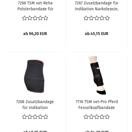
7266 TSM vet-Reha
7267 Zusatzbandage für
Polsterbandage für
Indikation Narkolepsie,
Vorderfußwurzelgelenk,
links,
rechts,
Pferdegamaschen
Pferdegamaschen
ab 96,20 EUR
ab 45,15 EUR
7268 Zusatzbandage
7116 TSM vet-Pro Pferd
für Indikation
Fesselkopfbandage
Narkolepsie, rechts,
hinten, mit
Pferdegamaschen
Streifschutz,
Pferdegamaschen Paar