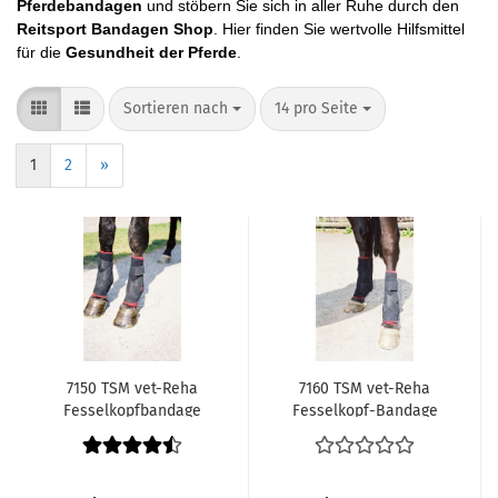
Pferdebandagen
und stöbern Sie sich in aller Ruhe durch den
Reitsport Bandagen Shop
. Hier finden Sie wertvolle Hilfsmittel
für die
Gesundheit der Pferde
.
Sortieren nach
pro Seite
Sortieren nach
14 pro Seite
1
2
»
7150 TSM vet-Reha
7160 TSM vet-Reha
Fesselkopfbandage
Fesselkopf-Bandage
vorn (Paar),
hinten Paar
Pferdegamaschen
Pferdegamaschen