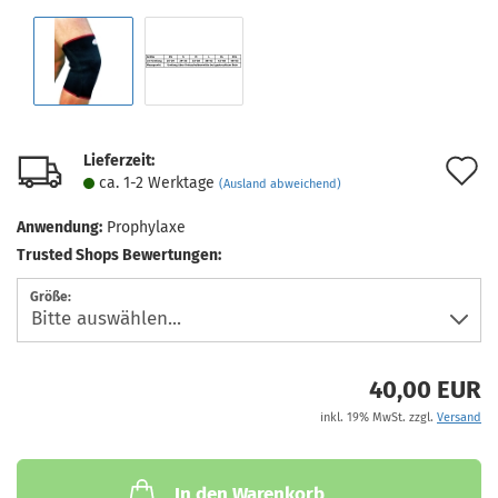
Lieferzeit:
A
ca. 1-2 Werktage
(Ausland abweichend)
d
Anwendung:
Prophylaxe
M
Trusted Shops Bewertungen:
Größe:
40,00 EUR
inkl. 19% MwSt. zzgl.
Versand
In den Warenkorb