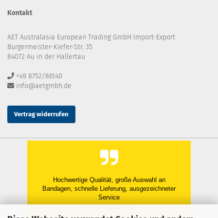
Kontakt
AET Australasia European Trading GmbH Import-Export
Bürgermeister-Kiefer-Str. 35
84072 Au in der Hallertau
+49 8752/86140
info@aetgmbh.de
Vertrag widerrufen
Hochwertige Qualität, große Auswahl an
Bandagen, schnelle Lieferung, ausgezeichneter
Service
Gitte B., Grafenwöhr