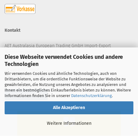
Kontakt
AET Australasia European Trading GmbH Import-Export
Bürgermeister-Kiefer-Str. 35
Diese Webseite verwendet Cookies und andere
84072 Au in der Hallertau
Technologien
+49 8752/86140
Wir verwenden Cookies und ähnliche Technologien, auch von
info@aetgmbh.de
Drittanbietern, um die ordentliche Funktionsweise der Website zu
gewährleisten, die Nutzung unseres Angebotes zu analysieren und
Ihnen ein bestmögliches Einkaufserlebnis bieten zu können. Weitere
Vertrag widerrufen
Informationen finden Sie in unserer
Datenschutzerklärung
.
Alle Akzeptieren
Weitere Informationen