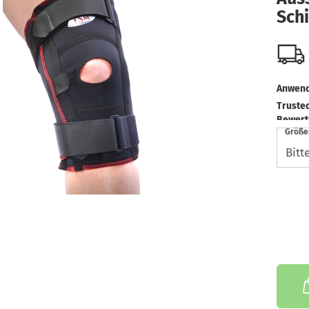
Sch
Anwend
Truste
Bewert
Größe