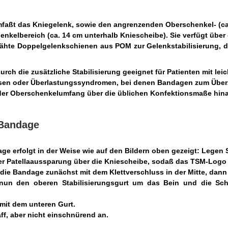
faßt das Kniegelenk, sowie den angrenzenden Oberschenkel- (ca
nkelbereich (ca. 14 cm unterhalb Kniescheibe). Sie verfügt über
ähte Doppelgelenkschienen aus POM zur Gelenkstabilisierung, di
urch die zusätzliche Stabilisierung geeignet für Patienten mit leic
sen oder Überlastungssyndromen, bei denen Bandagen zum Überzi
er Oberschenkelumfang über die üblichen Konfektionsmaße hina
 Bandage
e erfolgt in der Weise wie auf den Bildern oben gezeigt: Legen 
der Patellaaussparung über die Kniescheibe, sodaß das TSM-Log
n die Bandage zunächst mit dem Klettverschluss in der Mitte, da
 nun den oberen
Stabilisierungsgurt um das Bein und die Sch
mit dem unteren Gurt.
ff, aber nicht einschnürend an.