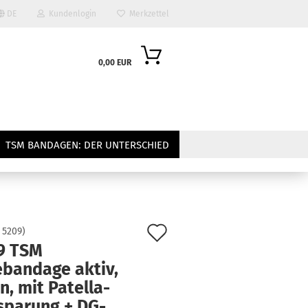
DE
Kundenlogin
Merkzettel
0,00 EUR
TSM BANDAGEN: DER UNTERSCHIED
Auf
:
5209
)
9 TSM
den
ebandage aktiv,
Merkzettel
n, mit Patella-
sparung + DG-