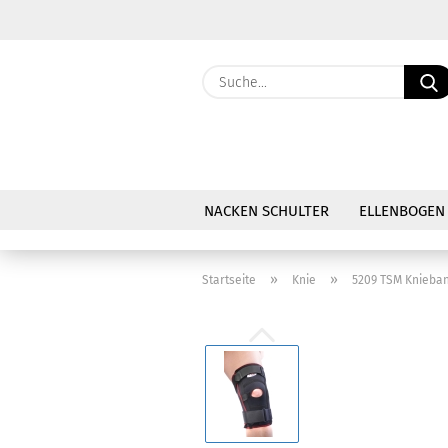
NACKEN SCHULTER
ELLENBOGEN
»
»
Startseite
Knie
5209 TSM Knieban