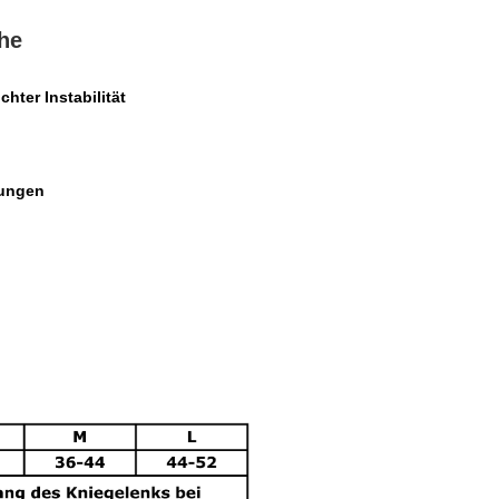
he
chter Instabilität
lungen