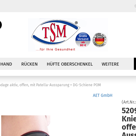
Sprache auswählen
Suche...
E-Mail
Währung auswählen
Passwort
 HAND
RÜCKEN
HÜFTE OBERSCHENKEL
WEITERE
dage aktiv, offen, mit Patella-Aussparung + DG-Schiene POM
Konto erstellen
AET GmbH
Passwort vergessen?
(Art.Nr.
520
Kni
offe
Aus