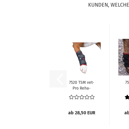
KUNDEN, WELCHE 
7520 TSM vet-
75
Pro Reha-
Bandage für
B
das
Vorderbein...
V
ab 28,50 EUR
ab