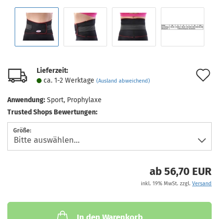
Lieferzeit:
A
ca. 1-2 Werktage
(Ausland abweichend)
d
Anwendung:
Sport, Prophylaxe
M
Trusted Shops Bewertungen:
Größe:
ab 56,70 EUR
inkl. 19% MwSt. zzgl.
Versand
In den Warenkorb