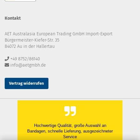
Kontakt
AET Australasia European Trading GmbH Import-Export
Bürgermeister-Kiefer-Str. 35
84072 Au in der Hallertau
+49 8752/86140
info@aetgmbh.de
Vertrag widerrufen
Hochwertige Qualität, große Auswahl an
Bandagen, schnelle Lieferung, ausgezeichneter
Service