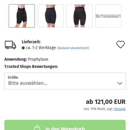
Lieferzeit:
A
ca. 1-2 Werktage
(Ausland abweichend)
d
Anwendung:
Prophylaxe
M
Trusted Shops Bewertungen:
Größe:
ab 121,00 EUR
inkl. 19% MwSt. zzgl.
Versand
In den Warenkorb